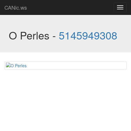
CANic.ws
Toggl
navig
O Perles -
5145949308