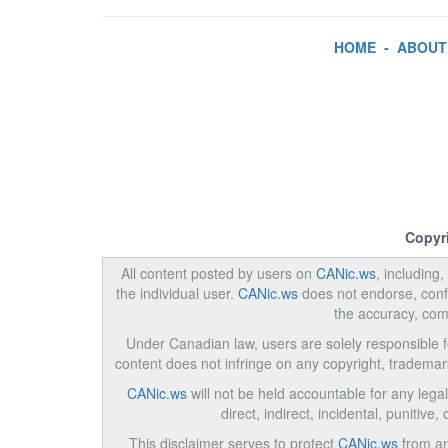
HOME
-
ABOUT
Copyr
All content posted by users on
CANic.ws
, including
the individual user.
CANic.ws
does not endorse, confi
the accuracy, com
Under Canadian law, users are solely responsible for
content does not infringe on any copyright, trademar
CANic.ws
will not be held accountable for any legal
direct, indirect, incidental, punitiv
This disclaimer serves to protect
CANic.ws
from any