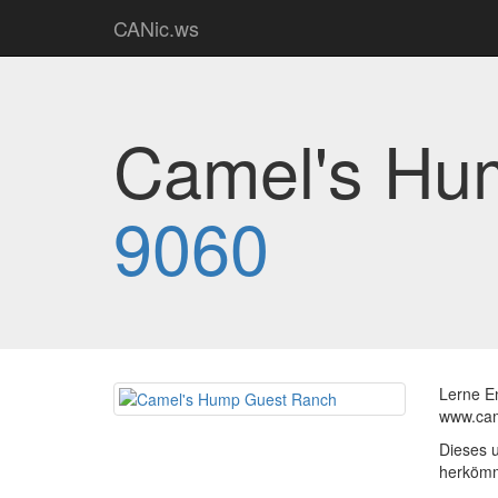
CANic.ws
Camel's Hu
9060
Lerne E
www.ca
Dieses u
herkömml