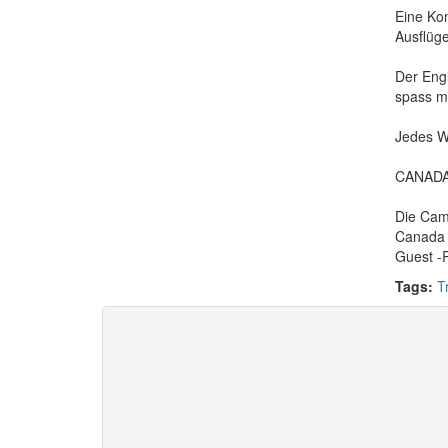
Eine Kom
Ausflüg
Der Engl
spass ma
Jedes Wo
CANADA i
Die Came
Canada b
Guest -
Tags:
T