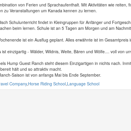
bination von Ferien und Sprachaufenthalt. Mit Aktivitäten wie reiten,
en zu Veranstaltungen um Kanada kennen zu lernen.
isch Schulunterricht findet in Kleingruppen für Anfänger und Fortgeschrit
chen beim lernen. Schule ist an 5 Tagen am Morgen und am Nachmittag 
chenende ist ein Ausflug geplant. Alles erwähnte ist im Gesamtpreis i
st einzigartig - Wälder, Wildnis, Weite, Bären und Wölfe.... voll von 
ls Hump Guest Ranch steht diesem Einzigartigen in nichts nach. Inmitte
ereit hält und so attraktiv macht.
Ranch-Saison ist von anfangs Mai bis Ende September.
ravel Company
,
Horse Riding School
,
Language School