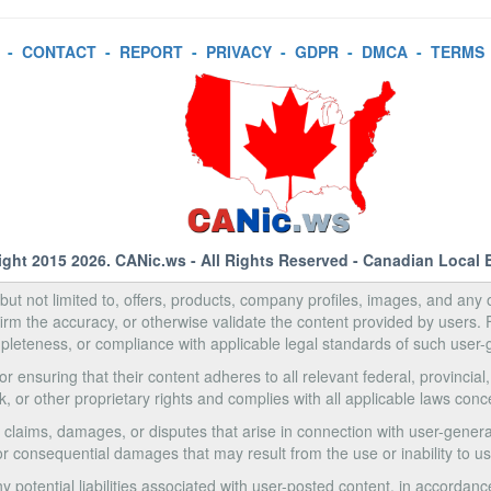
-
CONTACT
-
REPORT
-
PRIVACY
-
GDPR
-
DMCA
-
TERMS
ight 2015 2026.
CANic.ws
- All Rights Reserved - Canadian Local 
, but not limited to, offers, products, company profiles, images, and any o
rm the accuracy, or otherwise validate the content provided by users.
pleteness, or compliance with applicable legal standards of such user-
 ensuring that their content adheres to all relevant federal, provincial
k, or other proprietary rights and complies with all applicable laws con
 claims, damages, or disputes that arise in connection with user-generat
e, or consequential damages that may result from the use or inability to 
 potential liabilities associated with user-posted content, in accordanc