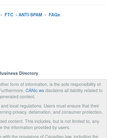
-
FTC
-
ANTI-SPAM
-
FAQs
Business Directory
ther form of information, is the sole responsibility of
 Furthermore,
CANic.ws
disclaims all liability related to
generated content.
, and local regulations. Users must ensure that their
cerning privacy, defamation, and consumer protection.
ed content. This includes, but is not limited to, any
use the information provided by users.
e with the provisions of Canadian law, including the