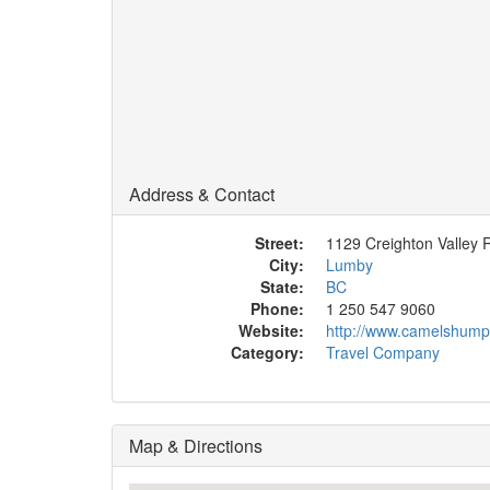
Address & Contact
Street:
1129 Creighton Valley 
City:
Lumby
State:
BC
Phone:
1 250 547 9060
Website:
http://www.camelshump
Category:
Travel Company
Map & Directions